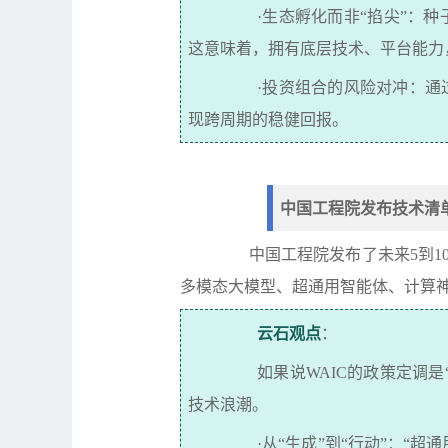
·
生态孵化而非
“
掐尖
”
：种
这意味着，拥有底层技术、平台能力
·
投资组合的风险对冲：通
现跨周期的稳健回报。
中国工程院发布技术清
中国工程院发布了未来
5
到
1
多模态大模型、超通用智能体、计算
云石
观点
：
如果说
WAIC
的政策定调是
技术浪潮。
·
从
“
生成
”
到
“
行动
”
：
“
超通