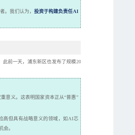
供者。我们认为，
投资于构建负责任
AI
。此前一天，浦东新区也发布了规模
20
双重意义。这表明国家资本正从
“
普惠
”
险高但具有战略意义的领域，如
AI
芯
机会。