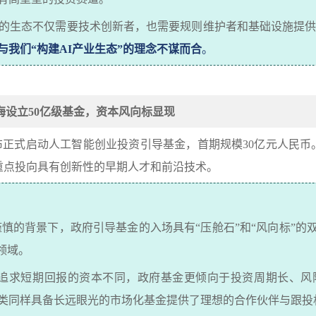
的生态不仅需要技术创新者，也需要规则维护者和基础设施提
与我们
“
构建
AI
产业生态
”
的理念不谋而合
。
海设立
50
亿级基金，资本风向标显现
布正式启动人工智能创业投资引导基金，首期规模
30
亿元人民币
重点投向具有创新性的早期人才和前沿技术。
谨慎的背景下，政府引导基金的入场具有
“
压舱石
”
和
“
风向标
”
的
领域。
追求短期回报的资本不同，政府基金更倾向于投资周期长、风
类同样具备长远眼光的市场化基金提供了理想的合作伙伴与跟投