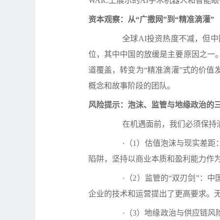
WAIC
上展示的
AI
手术机器人和智能眼
资本观察：从
“
广撒网
”
到
“
精准滴灌
”
全球
AI
投资热度不减，但中
位，其中中国的放缓是主要原因之一
道覆盖，转变为
“
精准滴灌
”
式的价值
概念和故事阶段的团队。
风险提示：泡沫、监管与地缘政治的
在机遇面前，我们必须保持
·
（
1
）
估值泡沫与现实差距
陷阱，坚持以商业本质和盈利能力作
·
（
2
）
监管的
“
双刃剑
”
：中
企业的技术和运营提出了更高要求。
·
（
3
）
地缘政治与供应链风