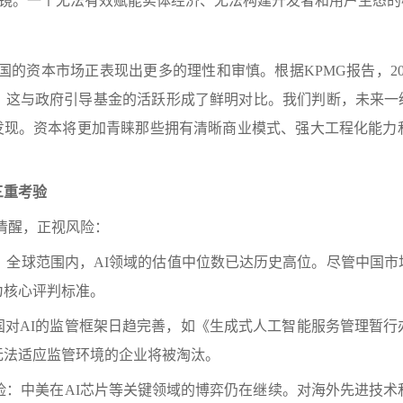
镜。一个无法有效赋能实体经济、无法构建开发者和用户生态的
国的资本市场正表现出更多的理性和审慎。根据
KPMG
报告，
2
。这与政府引导基金的活跃形成了鲜明对比。我们判断，未来一
发现。资本将更加青睐那些拥有清晰商业模式、强大工程化能力
三重考验
清醒，正视风险：
：全球范围内，
AI
领域的估值中位数已达历史高位。尽管中国市
为核心评判标准。
国对
AI
的监管框架日趋完善，如《生成式人工智能服务管理暂行
无法适应监管环境的企业将被淘汰。
险：中美在
AI
芯片等关键领域的博弈仍在继续。对海外先进技术