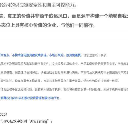
的公司的供应链安全性和自主可控能力。
信，真正的价值并非源于追逐风口，而是源于构建一个能够自我
生态位上具有核心价值的企业，与他们一同前行。
研究观点，不构成任何投资建议或承诺。市场有风险，投资需谨慎
，请您注意以下事项：
化落地不及预期风险及政策监管不确定性。文中提及的具体企业、产品案例仅作行业研究参考，不代表
对其准确性、完整性作任何保证。读者应结合自身判断进行决策，本机构及其关联方不承担因使用本文
前瞻性陈述，均存在重大不确定性，可能与实际结果存在重大差异，请勿作为投资决策唯一依据。
容涉及版权争议或侵权问题，请权利人联系本机构，我们将在核实后第一时间处理。未经本机构书面授
终解释权归
[
四川云石股权投资管理有限公司
]
所有
。
025）
PO狂欢中识别“AIWashing”？