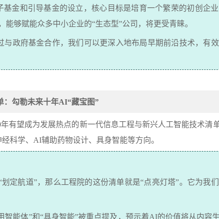
子基金和引导基金的设立，核心目标是培育一个繁荣的初创企业
，能够赋能众多中小企业的
“
生态型
”
公司，将更受青睐。
过与政府基金合作，我们可以更深入地布局早期前沿技术，有效
单：勾勒未来十年
AI“
藏宝图
”
0
年有望成为发展热点的新一代信息工程与新兴人工智能技术清
神经科学、
AI
辅助药物设计、具身智能等方向。
“
划定航道
”
，那么工程院的这份清单就是
“
点亮灯塔
”
。它为我们
用智能体
”
和
“
具身智能
”
被重点提及，预示着
AI
的价值将从内容