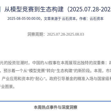
从模型竞赛到生态构建（2025.07.28-2025
2025-08-05 00:00:00，文章来源于 云石资本，作者：云石资本
洞察周期：
2025.07.2
8
-2025.0
8
.
03
元的投资狂潮时，中国的
AI
叙事在本周展现出独特的双重奏：
，预示着一个从
“
模型竞赛
”
转向
“
生态构建
”
的新阶段。本周，市
、产业应用和资本的
“
耐心
”
。政府引导基金的精准入场与国家级
产业图景。
本周热点事件与深度洞察