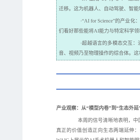
迁移
。这为机器人、自动驾驶、智能
·“AI for Science”
的产业化
们看好那些能将
AI
能力与特定科学领
·
超越语言的多模态交互：
音、视频乃至物理操作的综合体。这
产业观察：从
“
模型内卷
”
到
“
生态外延
本周的信号清晰地表明，中
真正的价值创造正向生态两端延伸：