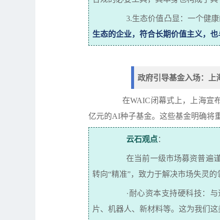
3.
生态价值凸显：一个健康
生态的企业，符合长期价值主义，也
政府引导基金入场：上
在
WAIC
闭幕式上，上海宣
亿元的
AI
种子基金。这些基金明确将
云石
观点
：
在当前一级市场募资普遍
转向
“
精准
”
，致力于解决市场失灵的
·
耐心资本支持硬科技：与
片、机器人、新材料等。这为我们这