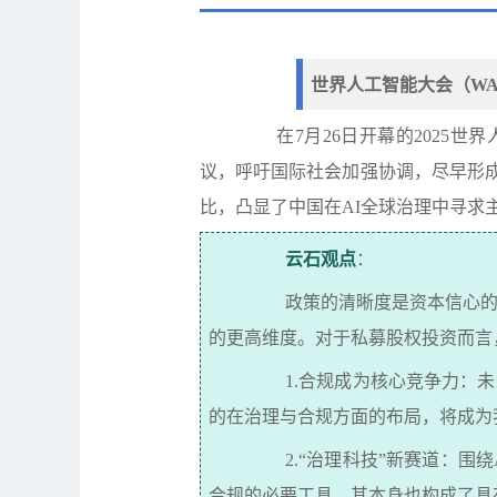
世界人工智能大会（
WA
在
7
月
26
日开幕的
2025
世界
议，呼吁国际社会加强协调，尽早形
比，凸显了中国在
AI
全球治理中寻求
云石
观点
：
政策的清晰度是资本信心
的更高维度。对于私募股权投资而言
1.
合规成为核心竞争力：未
的在治理与合规方面的布局，将成为
2.“
治理科技
”
新赛道：围绕
合规的必要工具，其本身也构成了具