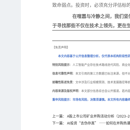
致命弱点。投资时，必须充分评估标
在喧嚣与冷静之间，我们坚
于寻找那些不仅在技术上领先，更在
【免责声明】
本文内容基于公开信息整理分析，仅代表本机构阶段性
特别风险提示
：人工智能产业存在技术路线迭代风险、商业
信息可靠性声明
：本文引用的第三方数据已标注来源，但不
前瞻性陈述免责
：文中涉及行业规模预测、技术发展路径等
内容来源及版权声明
：本文部分信息综合自公开报道，若内
重申风险提示：市场有风险，决策须谨慎。本文所有内容最
上一篇： A股上市公司矿业并购活动分析（2023–2
下一篇： AI投资“去伪存真” ——如何在并购热潮与I