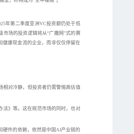
模型，终将成为
“
空中楼阁
”
。
025
年第二季度亚洲
VC
投资额仍处于低
级市场的投资逻辑将从
“
广撒网
”
式的赛
和健康现金流的企业，而非仅仅停留在
场相对冷静，但投资者仍需警惕高估值
办法》等。这在规范市场的同时，也对
和硬件的依赖，依然是中国
AI
产业链的