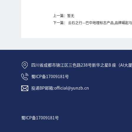
上一篇：暂无
下一篇： 云石之行—巴中地理标志产品,品牌崛起
四川省成都市锦江区三色路238号新华之星B 座（AI大厦
蜀ICP备17009181号
投递BP邮箱:official@yunzb.cn
蜀ICP备17009181号