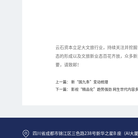
云石资本立足大文旅行业，持续关注并挖掘
态的形成以及文旅新业态百花齐放，众多新
要，请致邮！
上一篇： 新“国九条”变动梳理
下一篇： 影视“精品化”趋势强劲 网生世代内容
四川省成都市锦江区三色路238号新华之星B 座（AI大厦